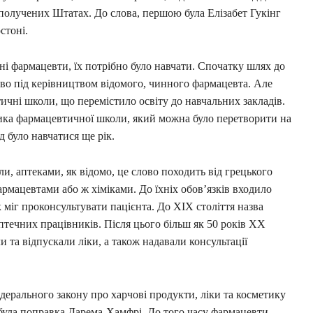
получених Штатах. До слова, першою була Елізабет Гукінг
стоні.
ані фармацевти, їх потрібно було навчати. Спочатку шлях до
тво під керівництвом відомого, чинного фармацевта. Але
ичні школи, що перемістило освіту до навчальних закладів.
ика фармацевтичної школи, який можна було перетворити на
д було навчатися ще рік.
и, аптеками, як відомо, це слово походить від грецького
армацевтами або ж хіміками. До їхніх обов’язків входило
ік міг проконсультувати пацієнта. До ХІХ століття назва
птечних працівників. Після цього більш як 50 років XX
 та відпускали ліки, а також надавали консультації
дерального закону про харчові продукти, ліки та косметику
 була поправка Дарема-Хамфрі. До того часу фармацевти