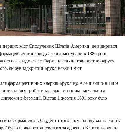
 із перших міст Сполучених Штатів Америки, де відкрився
фармацевтичний коледж, який заснували в 1886 році.
чального закладу стало Фармацевтичне товариство округу
того, як був відкритий Бруклінський міст.
для фармацевтичних клерків Брукліну. Але пізніше в 1889
в, виникла ідея зробити коледж визнаним навчальним
дипломи з фармації. Відтак 1 жовтня 1891 року було
ських фармацевтів. Студенти того часу відвідували лекції у
арої будівлі, яка розташувалася за адресою Классон-авеню,