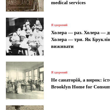
medical services
Я здоровий
Холера — раз. Холера — д
Холера — три. Як Бруклі
виживати
Я здоровий
Не санаторій, а вирок: іст
Brooklyn Home for Consum