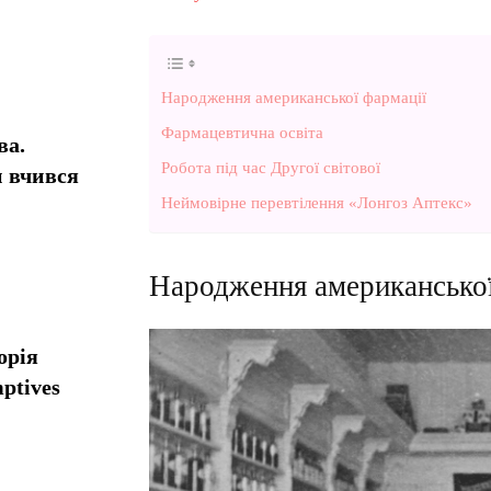
Народження американської фармації
Фармацевтична освіта
ва.
Робота під час Другої світової
н вчився
Неймовірне перевтілення «Лонгоз Аптекс»
Народження американської
орія
ptives