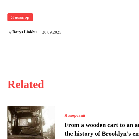
Я новатор
Borys Liakhu
20.09.2025
By
Related
Я здоровий
From a wooden cart to an 
the history of Brooklyn’s 