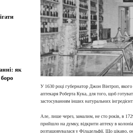
ігати
анні: як
 боро
У 1630 році губернатор Джон Вінтроп, яког
аптекаря Роберта Кука, для того, щоб готувати
застосуванням інших натуральних інгредієнт
Але, лише через, замалим, не сто років, в 1
прийшло на думку, відкрити аптеку в колоніа
розташовувалася у Філадельфії. Що цікаво, о