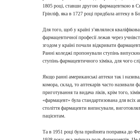
1805 році, ставши другою фармацевткою в С
Грінліф, яка в 1727 році придбала аптеку в Бо
Для того, щоб у країні з’являлися кваліфіков
фармацевтичної професії лежав через учнівс
згодом у країні почали відкривати фармацевт
Ранні коледжі пропонували ступінь випускн
ступінь фармацевтичного хіміка, для чого слі
Якщо ранні американські аптеки так і називал
комора, склад, то аптекарів часто називали ф
приготування та видача ліків, крім того, хім
«фармацевт» була стандартизована для всіх а
століття фармацевти виписували, виготовляли
пацієнтам.
Та в 1951 році була прийнята поправка до Фе
1938 року, яка змінила роль фармацевтів. Це