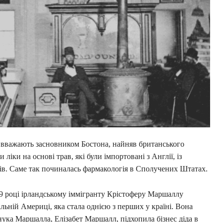
о вважають засновником Бостона, найняв британського
 ліки на основі трав, які були імпортовані з Англії, із
ів. Саме так починалась фармакологія в Сполучених Штатах.
729 році ірландському іммігранту Крістоферу Маршаллу
льній Америці, яка стала однією з перших у країні. Вона
нука Маршалла, Елізабет Маршалл, підхопила бізнес діда в