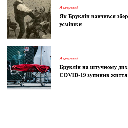
Я здоровий
Як Бруклін навчився збер
усмішки
Я здоровий
Бруклін на штучному дих
COVID-19 зупинив життя