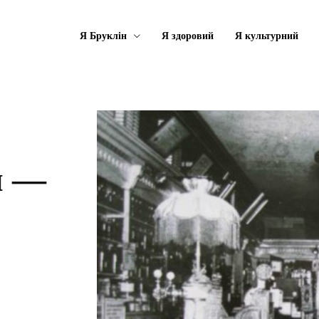
Я Бруклін
Я здоровий
Я культурний
и —