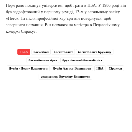
Перл рано покинув університет, щоб грати в НБА. У 1986 році він
був задрафтований у першому раунді, 13-м у загальному заліку
«Нетс». Та після професійної кар’єри він повернувся, щоб
завершити навчання. Він навчався на магістра в Педагогічному
коледжі Сиракуз.
TAGS
баскетбол
баскетболіст
баскетболіст Брукліну
баскетбольна зірка
бруклінський баскетболіст
Дуейн «Перл» Вашингтон
Дуейн Алонсо Вашингтон
НБА
Сіракузи
уродженець Брукліну Вашингтон