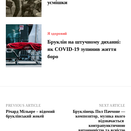
усмішки
Я здоровий
Бруклін на штучному диханні:
як COVID-19 зупинив життя
боро
PREVIOUS ARTICLE
NEXT ARTICLE
Річард Мільоре – відомий
Бруклінець Пол Паччоне —
бруклінський жокей
композитор, музика якого
відзначається
контрапунктичною
витонченістю та ясністю