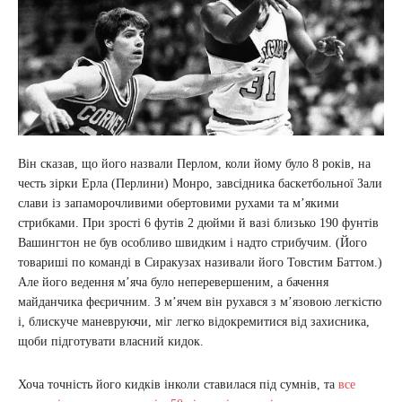
Він сказав, що його назвали Перлом, коли йому було 8 років, на
честь зірки Ерла (Перлини) Монро, завсідника баскетбольної Зали
слави із запаморочливими обертовими рухами та м’якими
стрибками. При зрості 6 футів 2 дюйми й вазі близько 190 фунтів
Вашингтон не був особливо швидким і надто стрибучим. (Його
товариші по команді в Сиракузах називали його Товстим Баттом.)
Але його ведення м’яча було неперевершеним, а бачення
майданчика феєричним. З м’ячем він рухався з м’язовою легкістю
і, блискуче маневруючи, міг легко відокремитися від захисника,
щоби підготувати власний кидок.
Хоча точність його кидків інколи ставилася під сумнів, та
все