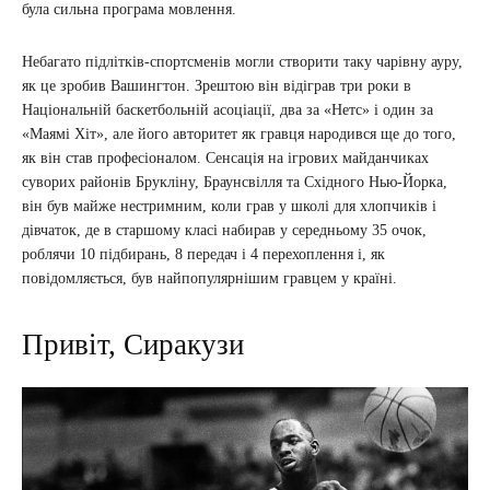
була сильна програма мовлення.
Небагато підлітків-спортсменів могли створити таку чарівну ауру,
як це зробив Вашингтон. Зрештою він відіграв три роки в
Національній баскетбольній асоціації, два за «Нетс» і один за
«Маямі Хіт», але його авторитет як гравця народився ще до того,
як він став професіоналом. Сенсація на ігрових майданчиках
суворих районів Брукліну, Браунсвілля та Східного Нью-Йорка,
він був майже нестримним, коли грав у школі для хлопчиків і
дівчаток, де в старшому класі набирав у середньому 35 очок,
роблячи 10 підбирань, 8 передач і 4 перехоплення і, як
повідомляється, був найпопулярнішим гравцем у країні.
Привіт, Сиракузи