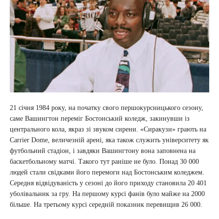
21 січня 1984 року, на початку свого першокурсницького сезону,
саме Вашингтон переміг Бостонський коледж, закинувши із
центрального кола, якраз зі звуком сирени. «Сиракузи» грають на
Carrier Dome, величезній арені, яка також служить університету як
футбольний стадіон, і завдяки Вашингтону вона заповнена на
баскетбольному матчі. Такого тут раніше не було. Понад 30 000
людей стали свідками його перемоги над Бостонським коледжем.
Середня відвідуваність у сезоні до його приходу становила 20 401
уболівальник за гру. На першому курсі фанів було майже на 2000
більше. На третьому курсі середній показник перевищив 26 000.