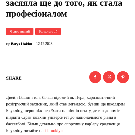
засяяла ще до того, як стала
професіоналом
Я спортивний
Без категорії
12.12.2023
Borys Liakhu
By
SHARE
Двейн Вашингтон, більш відомий як Перл, харизматичний
розігруючий захисник, який став легендою, бувши ще школярем
Брукліну, перш ніж переїхати на північ штату, де він допоміг
підняти Сірак’юський університет до національного рівня в
баскетболі. Більш детально про спортивну кар’єру уродженця
Брукліну читайте на
i-brooklyn
.