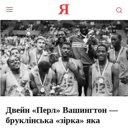
Я
Двейн «Перл» Вашингтон —
бруклінська «зірка» яка