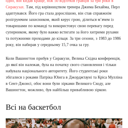
одно, він кидав краще, ніж 50 відсотків гравців за три роки в
Сиракузах.
Там, під керівництвом тренера Джима Бехайма, Перл
адаптувався. Його гра стала дорослішою, він став справжнім
розігруючим захисником, який керує грою, ділиться м’ячем із
товаришами по команді та використовує свою перевагу перед
суперником, якому було важко встигати за його хитрими рухами
та потужними проходами до кільця. За три сезони, з 1983 до 1986
року, він набирав у середньому 15,7 очка за гру.
Коли Вашингтон прибув у Сиракузи, Велика Східна конференція,
до якої він належав, була на початку свого становлення і тільки
набувала національного авторитету. Його студентські роки
збігалися з роками Патріка Юінга в Джорджтауні та Кріса Мулліна
в Сент-Джонсі, обоє вони були зірками Великого Сходу, але
Вашингтон, можливо, був найбільш привабливою зіркою.
Всі на баскетбол