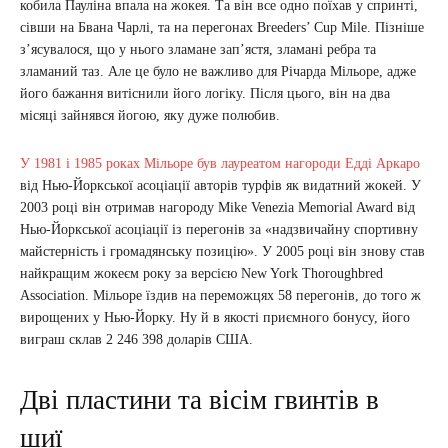
кобила Пауліна впала на жокея. Та він все одно поїхав у спринті,
сівши на Бвана Чарлі, та на перегонах Breeders’ Cup Mile. Пізніше
з’ясувалося, що у нього зламане зап’ястя, зламані ребра та
зламаний таз. Але це було не важливо для Річарда Мільоре, адже
його бажання витіснили його логіку. Після цього, він на два
місяці зайнявся йогою, яку дуже полюбив.
У 1981 і 1985 роках Мільоре був лауреатом нагороди Едді Аркаро
від Нью-Йоркської асоціації авторів турфів як видатний жокей. У
2003 році він отримав нагороду Mike Venezia Memorial Award від
Нью-Йоркської асоціації із перегонів за «надзвичайну спортивну
майстерність і громадянську позицію». У 2005 році він знову став
найкращим жокеєм року за версією New York Thoroughbred
Association. Мільоре їздив на переможцях 58 перегонів, до того ж
вирощених у Нью-Йорку. Ну й в якості приємного бонусу, його
виграш склав 2 246 398 доларів США.
Дві пластини та вісім гвинтів в
шиї