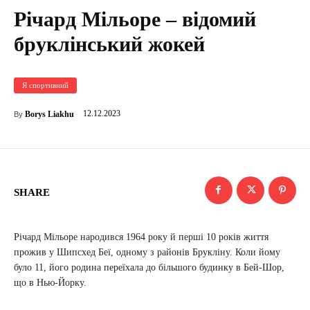
Річард Мільоре – відомий
бруклінський жокей
Я спортивний
12.12.2023
Borys Liakhu
By
SHARE
Річард Мільоре народився 1964 року й перші 10 років життя
прожив у Шипсхед Беї, одному з районів Брукліну. Коли йому
було 11, його родина переїхала до більшого будинку в Бей-Шор,
що в Нью-Йорку.