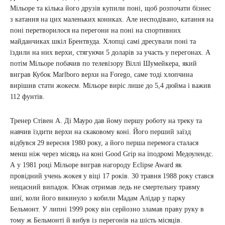
Мільоре та кілька його друзів купили поні, щоб розпочати бізнес
з катання на цих маленьких кониках. Але несподівано, катання на
поні перетворилося на перегони на поні на спортивних
майданчиках шкіл Брентвуда. Хлопці самі дресували поні та
їздили на них верхи, стягуючи 5 доларів за участь у перегонах. А
потім Мільоре побачив по телевізору Віллі Шумейкера, який
виграв Кубок Marlboro верхи на Forego, саме тоді хлопчина
вирішив стати жокеєм. Мільоре виріс лише до 5,4 дюйма і важив
112 фунтів.
Тренер Стівен А. Ді Мауро дав йому першу роботу на треку та
навчив їздити верхи на скаковому коні. Його перший заїзд
відбувся 29 вересня 1980 року, а його перша перемога сталася
менш ніж через місяць на коні Good Grip на іподромі Медоулендс.
А у 1981 році Мільоре виграв нагороду Eclipse Award як
провідний учень жокея у віці 17 років. 30 травня 1988 року стався
нещасний випадок. Юнак отримав ледь не смертельну травму
шиї, коли його викинуло з кобили Мадам Алідар у парку
Бельмонт. У липні 1999 року він серйозно зламав праву руку в
тому ж Бельмонті й вибув із перегонів на шість місяців.