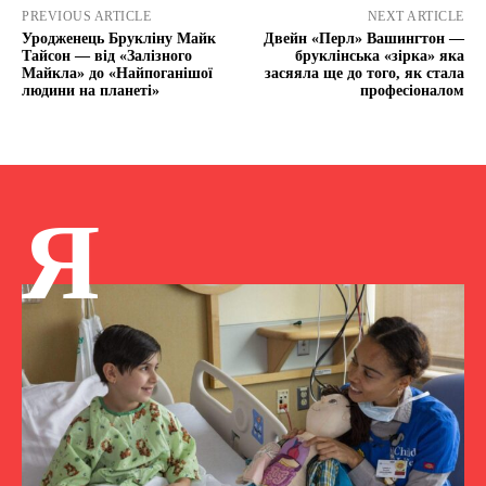
PREVIOUS ARTICLE
NEXT ARTICLE
Уродженець Брукліну Майк
Двейн «Перл» Вашингтон —
Тайсон — від «Залізного
бруклінська «зірка» яка
Майкла» до «Найпоганішої
засяяла ще до того, як стала
людини на планеті»
професіоналом
Я