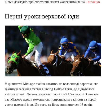
Більш докладно про спортивне життя жокея читайте на
i-brooklyn
.
Перші уроки верхової їзди
У дитинстві Мільоре любив кататись на велосипеді дорогою, яка
закінчувалася біля ферми Hunting Hollow Farm, де відбувалася
виїздка коней. Фермою керував, такий собі Г’ю Кессіді. Саме він
дав Мільоре першу можливість попрацювати з кіньми та перші
уроки верхової їзди. До того, як йому виповнилося 13 років,