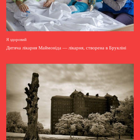
Я здоровий
Дитяча лікарня Маймоніда — лікарня, створена в Брукліні