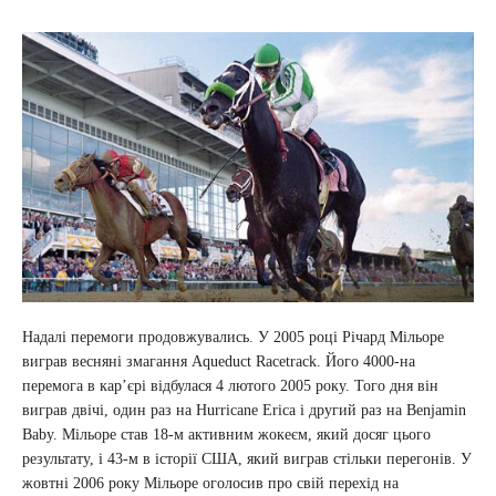
Надалі перемоги продовжувались. У 2005 році Річард Мільоре
виграв весняні змагання Aqueduct Racetrack. Його 4000-на
перемога в кар’єрі відбулася 4 лютого 2005 року. Того дня він
виграв двічі, один раз на Hurricane Erica і другий раз на Benjamin
Baby. Мільоре став 18-м активним жокеєм, який досяг цього
результату, і 43-м в історії США, який виграв стільки перегонів. У
жовтні 2006 року Мільоре оголосив про свій перехід на