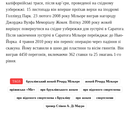
каліфорнійські траси, після кар’єри, проведеної на східному
узбережжі. 15 листопада він вперше проїхав верхи на іподромі
Голлівуд Парк. 23 лютого 2008 року Мільоре виграв нагороду
Джорджа Вулфа Меморіалу Жокея. Влітку 2008 року жокей
вирішує повернутися на східне узбережжя для зустрічі в Саратога.
Після закінчення зустрічі в Саратога Мільоре переїжджає до Нью-
Йорка. 4 травня 2010 року він переніс операцію через падіння зі
скакуна. Йому вставили в шию дві пластини та вісім гвинтів. Він
виграв 4450 перегонів, включаючи 362 ставки та 25 змагань 1-го
рівня.
TAGS
бруклінський жокей Річард Мільоре
жокей Річард Мільоре
прізвисько «Міг»
про бруклінського жокея
про відомого спортсмена
про відомого спортсмена з Брукліну
про жокея
спортсмени
тренер Стівен А. Ді Мауро