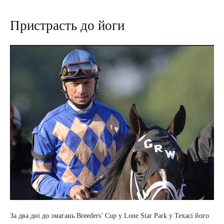
Пристрасть до йоги
За два дні до змагань Breeders’ Cup у Lone Star Park у Техасі його