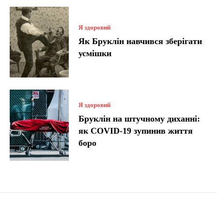
Я здоровий
Як Бруклін навчився зберігати
усмішки
Я здоровий
Бруклін на штучному диханні:
як COVID-19 зупинив життя
боро