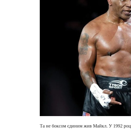
Та не боксом єдиним жив Майкл. У 1992 році