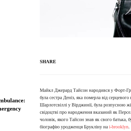
SHARE
Майкл Джерард Тайсон народився у Форт-Грін
була сестра Деніз, яка померла від серцевого
ambulance:
Шарлотсвіллі у Вірджинії, була розпусною ж
emergency
свідоцтві про народження вказаний як Персел
чоловік, якого Тайсон знав як свого батька, 
біографію уродженця Брукліну на
i-brooklyn
.