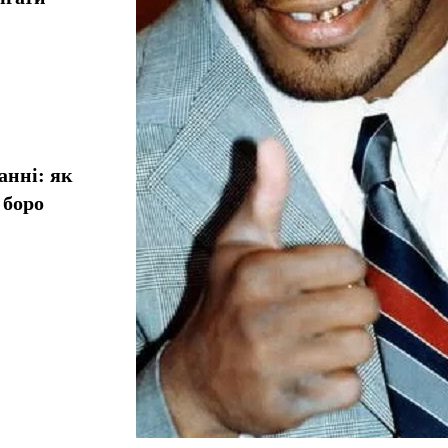
анні: як
 боро