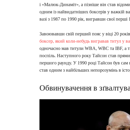
і «Малюк-Динаміт», а пізніше він став відо
одним із найвидатніших боксерів у важкій ваз
вазі з 1987 по 1990 рік, вигравши свої перші
Завоювавши свій перший пояс у віці 20 років,
боксер, який коли-небудь вигравав титул у ва
одночасно мав титули WBA, WBC та IBF, а та
поспіль. Наступного року Тайсон став прям
першого раунду. У 1990 році Тайсон був сам
став одним з найбільших непорозумінь в істор
Обвинувачення в зґвалтув