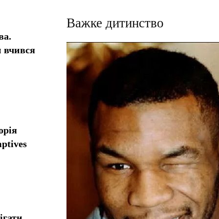
Важке дитинство
ва.
н вчився
орія
ptives
ігати