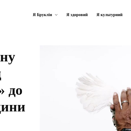
Я Бруклін
Я здоровий
Я культурний
іну
д
» до
дини