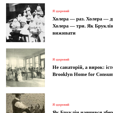
Я здоровий
Холера — раз. Холера — д
Холера — три. Як Бруклі
виживати
Я здоровий
Не санаторій, а вирок: іст
Brooklyn Home for Consum
Я здоровий
Як Бруклін навчився збер