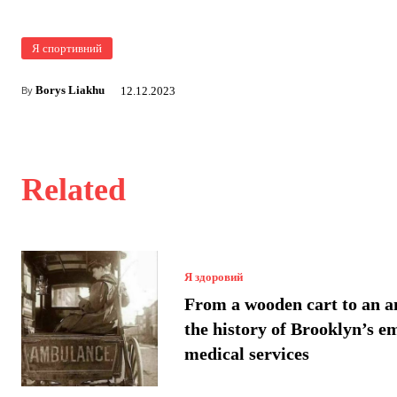
Я спортивний
Borys Liakhu
12.12.2023
By
Related
Я здоровий
From a wooden cart to an 
the history of Brooklyn’s 
medical services