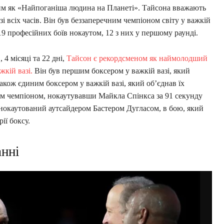
мим як «Найпоганіша людина на Планеті». Тайсона вважають
і всіх часів. Він був беззаперечним чемпіоном світу у важкій
 19 професійних боїв нокаутом, 12 з них у першому раунді.
 4 місяці та 22 дні,
Тайсон є рекордсменом як наймолодший
жкій вазі.
Він був першим боксером у важкій вазі, який
кож єдиним боксером у важкій вазі, який об’єднав їх
им чемпіоном, нокаутувавши Майкла Спінкса за 91 секунду
 нокаутований аутсайдером Бастером Дугласом, в бою, який
ії боксу.
анні