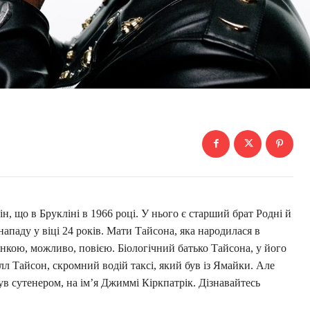
, що в Брукліні в 1966 році. У нього є старший брат Родні й
 нападу у віці 24 років. Мати Тайсона, яка народилася в
інкою, можливо, повією. Біологічний батько Тайсона, у його
л Тайсон, скромний водій таксі, який був із Ямайки. Але
був сутенером, на ім’я Джиммі Кіркпатрік. Дізнавайтесь