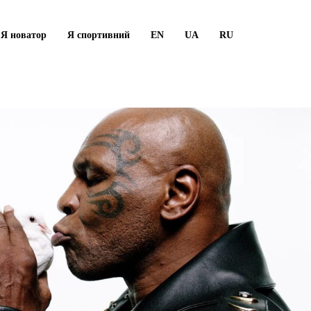
Я новатор
Я спортивний
EN
UA
RU