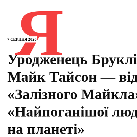
Я
7 СЕРПНЯ 2026
Уродженець Брукл
Майк Тайсон — ві
«Залізного Майкла
«Найпоганішої лю
на планеті»