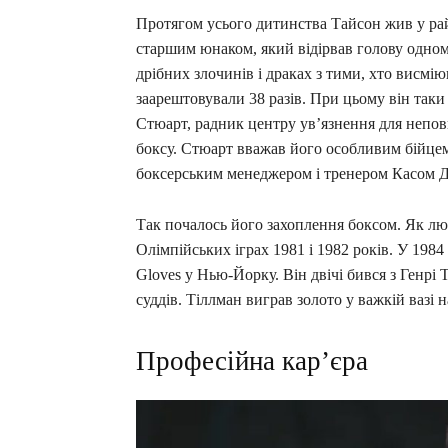
Протягом усього дитинства Тайсон жив у рай
старшим юнаком, який відірвав голову одном
дрібних злочинів і драках з тими, хто висмію
заарештовували 38 разів. При цьому він таки
Стюарт, радник центру ув’язнення для неповн
боксу. Стюарт вважав його особливим бійцем 
боксерським менеджером і тренером Касом 
Так почалось його захоплення боксом. Як лю
Олімпійських іграх 1981 і 1982 років. У 1984
Gloves у Нью-Йорку. Він двічі бився з Генр
суддів. Тіллман виграв золото у важкій вазі 
Професійна кар’єра