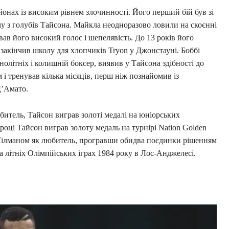
онах із високим рівнем злочинності. Його перший бій був зі
у з голубів Тайсона. Майкла неодноразово ловили на скоєнні
вав його високий голос і шепелявість. До 13 років його
 закінчив школу для хлопчиків Tryon у Джонстауні. Боббі
олітніх і колишній боксер, виявив у Тайсона здібності до
і тренував кілька місяців, перш ніж познайомив із
Д’Амато.
битель, Тайсон виграв золоті медалі на юніорських
 році Тайсон виграв золоту медаль на турнірі Nation Golden
і Тілманом як любитель, програвши обидва поєдинки рішенням
на літніх Олімпійських іграх 1984 року в Лос-Анджелесі.