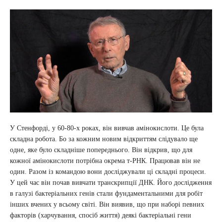
У Стенфорді, у 60-80-х роках, він вивчав амінокислоти. Це була
складна робота. Бо за кожним новим відкриттям слідувало ще
одне, яке було складніше попереднього. Він відкрив, що для
кожної амінокислоти потрібна окрема т-РНК. Працював він не
один. Разом із командою вони досліджували ці складні процеси.
У цей час він почав вивчати транскрипції ДНК. Його дослідження
в галузі бактеріальних генів стали фундаментальними для робіт
інших вчених у всьому світі. Він виявив, що при наборі певних
факторів (харчування, спосіб життя) деякі бактеріальні гени