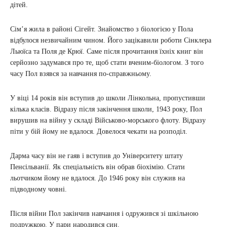
дітей.
Сім’я жила в районі Сігейт. Знайомство з біологією у Пола
відбулося незвичайним чином. Його зацікавили роботи Сінклера
Льюїса та Поля де Крюї. Саме після прочитання їхніх книг він
серйозно задумався про те, щоб стати вченим-біологом. З того
часу Пол взявся за навчання по-справжньому.
У віці 14 років він вступив до школи Лінкольна, пропустивши
кілька класів. Відразу після закінчення школи, 1943 року, Пол
вирушив на війну у складі Військово-морського флоту. Відразу
піти у бій йому не вдалося. Довелося чекати на розподіл.
Дарма часу він не гаяв і вступив до Університету штату
Пенсільванії. Як спеціальність він обрав біохімію. Стати
льотчиком йому не вдалося. До 1946 року він служив на
підводному човні.
Після війни Пол закінчив навчання і одружився зі шкільною
подружкою. У пари народився син.