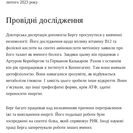
лютого 2023 року.
Провідні дослідження
Докторська дисертація допомогла Бергу просунутися у вивченні
ензимології. Його дослідження щодо впливу вітаміну В12 та
фолієвої кислоти на синтез амінокислоти метіоніну заявили про
його талант як вченого біолога. Завдяки цьому він працював з
Артуром Корнбергом та Германом Калькаром. Разом з останнім
він рік пропрацював в інституті в Копенгагені. Там вони вивчали
цитофізіологію. Вони намагалися зрозуміти, як відбувається
метаболізм глюкози. І замість цього зробили інше відкриття. Вони
з’ясували, що інші трифосфатні форми, крім АТФ, здатні
переносити енергію.
Берг багато працював над визначенням причини перетравлення
їжі та вивільнення енергії. Його подальші роботи були
зосереджені на синтезі білка, який спрямовує РНК. Іноді наукові
праці Берга заперечували роботи інших вчених.