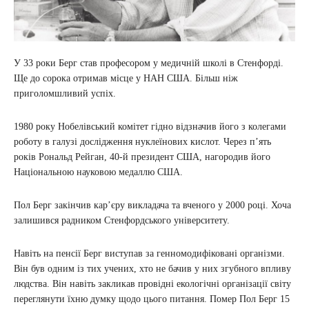
У 33 роки Берг став професором у медичній школі в Стенфорді.
Ще до сорока отримав місце у НАН США. Більш ніж
приголомшливий успіх.
1980 року Нобелівський комітет гідно відзначив його з колегами
роботу в галузі дослідження нуклеїнових кислот. Через п’ять
років Рональд Рейган, 40-й президент США, нагородив його
Національною науковою медаллю США.
Пол Берг закінчив кар’єру викладача та вченого у 2000 році. Хоча
залишився радником Стенфордського університету.
Навіть на пенсії Берг виступав за генномодифіковані організми.
Він був одним із тих учених, хто не бачив у них згубного впливу
людства. Він навіть закликав провідні екологічні організації світу
переглянути їхню думку щодо цього питання. Помер Пол Берг 15