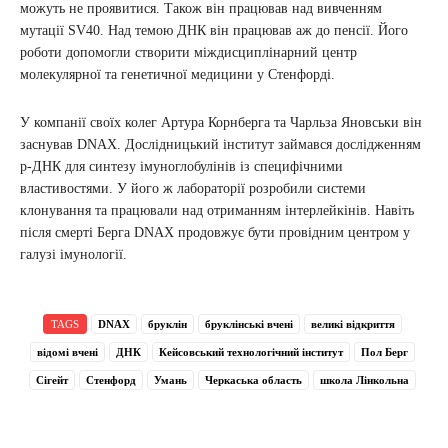
можуть не проявитися. Також він працював над вивченням
мутації SV40. Над темою ДНК він працював аж до пенсії. Його
роботи допомогли створити міждисциплінарний центр
молекулярної та генетичної медицини у Стенфорді.
У компанії своїх колег Артура Корнберга та Чарльза Яновськи він
заснував DNAX. Дослідницький інститут займався дослідженням
р-ДНК для синтезу імуноглобулінів із специфічними
властивостями. У його ж лабораторії розробили системи
клонування та працювали над отриманням інтерлейкінів. Навіть
після смерті Берга DNAX продовжує бути провідним центром у
галузі імунології.
TAGS
DNAX
бруклін
бруклінські вчені
великі відкриття
відомі вчені
ДНК
Кейсовський технологічний інститут
Пол Берг
Сігейт
Стенфорд
Умань
Черкаська область
школа Лінкольна