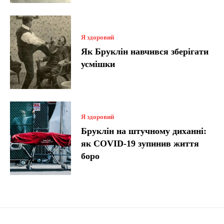
Я здоровий
Як Бруклін навчився зберігати
усмішки
Я здоровий
Бруклін на штучному диханні:
як COVID-19 зупинив життя
боро