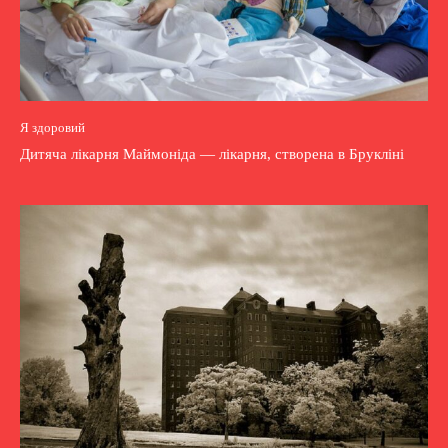
Я здоровий
Дитяча лікарня Маймоніда — лікарня, створена в Брукліні