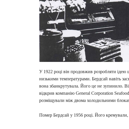
У 1922 році він продовжив розробляти ідею
низькими температурами. Бердсай навіть засн
вона збанкрутувала. Його це не зупинило. 
відкрив компанію General Corporation Seafoo
розміщували між двома холодильними блока
Помер Бердсай у 1956 році. Його кремували, 