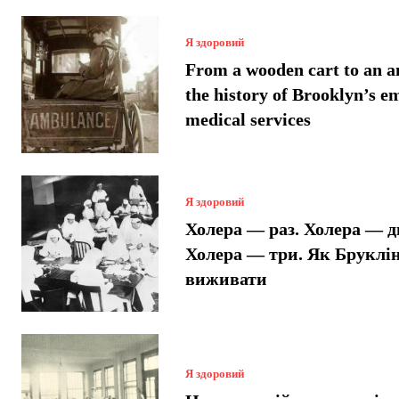
Я здоровий
From a wooden cart to an 
the history of Brooklyn’s 
medical services
Я здоровий
Холера — раз. Холера — д
Холера — три. Як Бруклі
виживати
Я здоровий