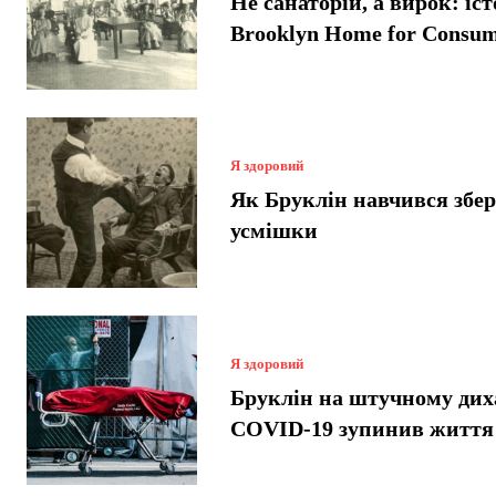
Не санаторій, а вирок: іст
Brooklyn Home for Consum
Я здоровий
Як Бруклін навчився збер
усмішки
Я здоровий
Бруклін на штучному дих
COVID-19 зупинив життя