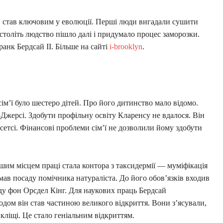
, став ключовим у еволюції. Перші люди вигадали сушити
 століть людство пішло далі і придумало процес заморозки.
анк Бердсай II. Більше на сайті
i-brooklyn
.
сім’ї було шестеро дітей. Про його дитинство мало відомо.
Джерсі. Здобути профільну освіту Кларенсу не вдалося. Він
етсі. Фінансові проблеми сім’ї не дозволили йому здобути
шим місцем праці стала контора з таксидермії — муміфікація
имав посаду помічника натураліста. До його обов’язків входив
рду фон Орсдел Кінг. Для наукових праць Бердсай
годом він став частиною великого відкриття. Вони з’ясували,
ліщі. Це стало геніальним відкриттям.