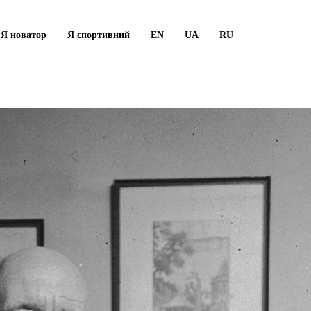
Я новатор
Я спортивний
EN
UA
RU