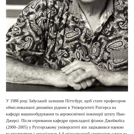
У 1988 році Забуський залишив Піттсбург, щоб стати професором
обчислювальної динаміки рідини в Університеті Ратгерса на
кафедрі машинобудування та аерокосмічної інженерії штату Нью-
Джерсі. Після отримання кафедри прикладної фізики Джейкобса
(2000–2005) у Рутгерському університеті він зацікавився наукою
та мистецтвом і організував 4-й міжнародний симпозіум науки та