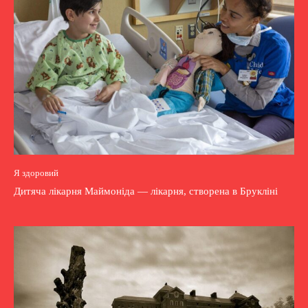
Я здоровий
Дитяча лікарня Маймоніда — лікарня, створена в Брукліні