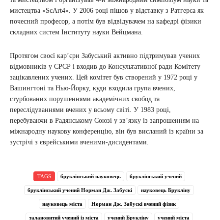
мистецтва «ScArt4». У 2006 році пішов у відставку з Ратгерса як
почесний професор, а потім був відвідувачем на кафедрі фізики
складних систем Інституту науки Вейцмана.
Протягом своєї кар’єри Забуський активно підтримував учених
відмовників у СРСР і входив до Консультативної ради Комітету
зацікавлених учених. Цей комітет був створений у 1972 році у
Вашингтоні та Нью-Йорку, куди входила група вчених,
стурбованих порушеннями академічних свобод та
переслідуваннями вчених у всьому світі. У 1983 році,
перебуваючи в Радянському Союзі у зв’язку із запрошенням на
міжнародну наукову конференцію, він був висланий із країни за
зустрічі з єврейськими вченими-дисидентами.
TAGS
бруклінський науковець
бруклінський учений
бруклінський учений Норман Дж. Забускі
науковець Брукліну
науковець міста
Норман Дж. Забускі вчений фізик
талановитий учений із міста
учений Брукліну
учений міста