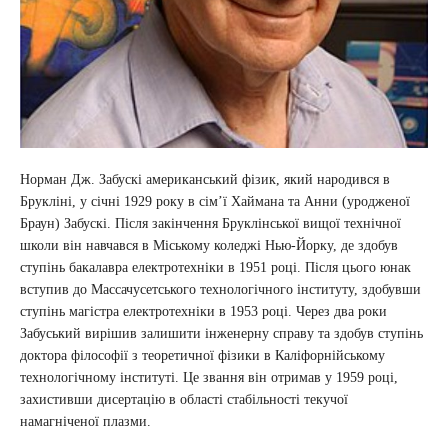
Норман Дж. Забускі американський фізик, який народився в
Брукліні, у січні 1929 року в сім’ї Хаймана та Анни (уродженої
Браун) Забускі. Після закінчення Бруклінської вищої технічної
школи він навчався в Міському коледжі Нью-Йорку, де здобув
ступінь бакалавра електротехніки в 1951 році. Після цього юнак
вступив до Массачусетського технологічного інституту, здобувши
ступінь магістра електротехніки в 1953 році. Через два роки
Забуський вирішив залишити інженерну справу та здобув ступінь
доктора філософії з теоретичної фізики в Каліфорнійському
технологічному інституті. Це звання він отримав у 1959 році,
захистивши дисертацію в області стабільності текучої
намагніченої плазми.