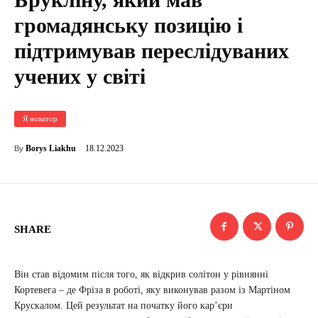
громадянську позицію і
підтримував переслідуваних
учених у світі
Я новатор
18.12.2023
Borys Liakhu
By
SHARE
Він став відомим після того, як відкрив солітон у рівнянні
Кортевега – де Фріза в роботі, яку виконував разом із Мартіном
Крускалом. Цей результат на початку його кар’єри