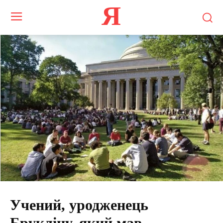
Я
Учений, уродженець
Брукліну, який мав