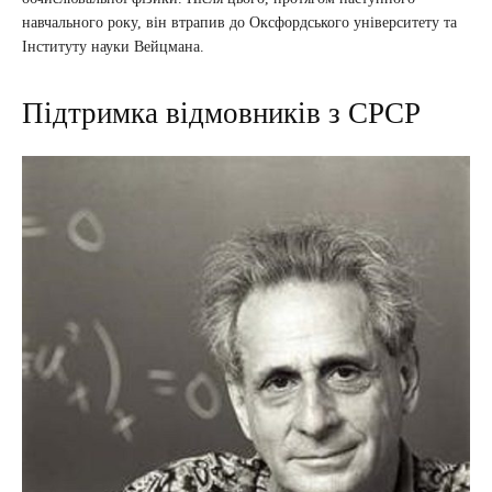
навчального року, він втрапив до Оксфордського університету та
Інституту науки Вейцмана.
Підтримка відмовників з СРСР