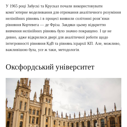
У 1965 році Забускі та Крускал почали використовувати
комп’ютерне моделювання для отримання аналітичного розуміння
нелінійних рівнянь і в процесі виявили солітонні розв’язки
рівняння Кортевега — де Фріза. Завдяки цьому відкриттю
вивчення нелінійних рівнянь було значно покращено. І це не
дивно, адже відкрилися двері для аналітичної роботи щодо
інтегровності рівняння КдВ та рівнянь ієрархії КП. Але, можливо,
важливішою була, усе ж таки, методологія.
Оксфордський університет