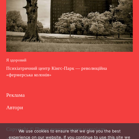
Я здоровий
Психіатричний центр Кінгс-Парк — революційна
«фермерська колонія»
Реклама
Автори
Copyright © Повне використання матеріалу
We use cookies to ensure that we give you the best
experience on our website. If you continue to use this site we
заборонено. Частково можна з гіперпосиланням.