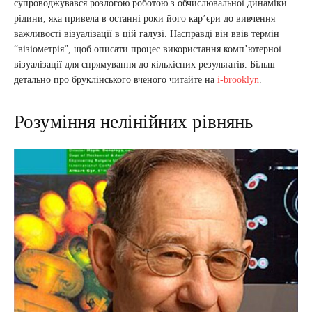
супроводжувався розлогою роботою з обчислювальної динаміки
рідини, яка привела в останні роки його кар’єри до вивчення
важливості візуалізації в цій галузі. Насправді він ввів термін
“візіометрія”, щоб описати процес використання комп’ютерної
візуалізації для спрямування до кількісних результатів. Більш
детально про бруклінського вченого читайте на
i-brooklyn
.
Розуміння нелінійних рівнянь