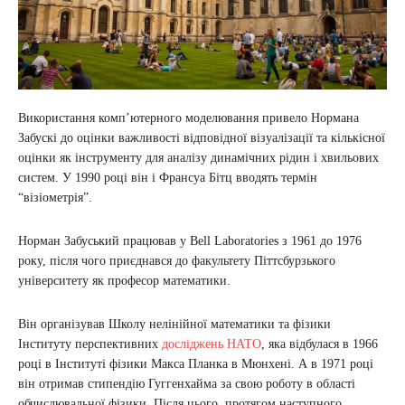
Використання комп’ютерного моделювання привело Нормана
Забускі до оцінки важливості відповідної візуалізації та кількісної
оцінки як інструменту для аналізу динамічних рідин і хвильових
систем. У 1990 році він і Франсуа Бітц вводять термін
“візіометрія”.
Норман Забуський працював у Bell Laboratories з 1961 до 1976
року, після чого приєднався до факультету Піттсбурзького
університету як професор математики.
Він організував Школу нелінійної математики та фізики
Інституту перспективних
досліджень НАТО
, яка відбулася в 1966
році в Інституті фізики Макса Планка в Мюнхені. А в 1971 році
він отримав стипендію Гуггенхайма за свою роботу в області
обчислювальної фізики. Після цього, протягом наступного