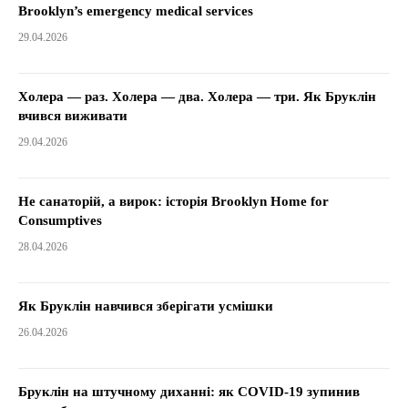
Brooklyn’s emergency medical services
29.04.2026
Холера — раз. Холера — два. Холера — три. Як Бруклін
вчився виживати
29.04.2026
Не санаторій, а вирок: історія Brooklyn Home for
Consumptives
28.04.2026
Як Бруклін навчився зберігати усмішки
26.04.2026
Бруклін на штучному диханні: як COVID-19 зупинив