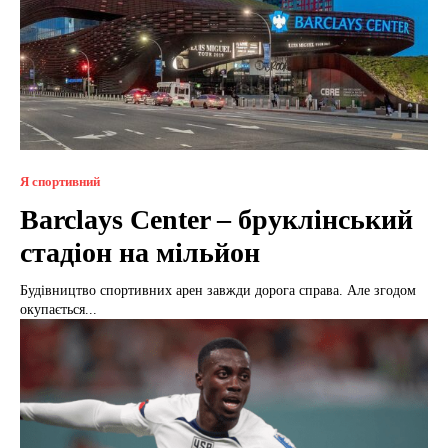
Я спортивний
Barclays Center – бруклінський
стадіон на мільйон
Будівництво спортивних арен завжди дорога справа. Але згодом
окупається...