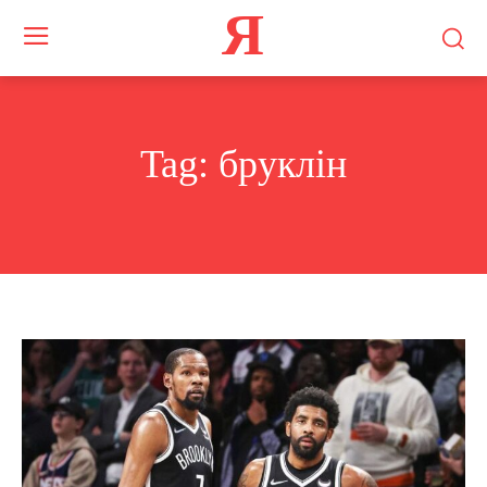
Я
Tag:
бруклін