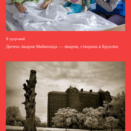
Я здоровий
Дитяча лікарня Маймоніда — лікарня, створена в Брукліні