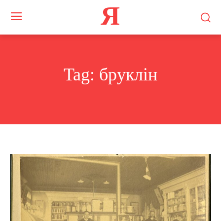
Я
Tag:
бруклін