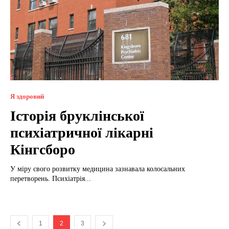
Я здоровий
Історія бруклінської
психіатричної лікарні
Кінгсборо
У міру свого розвитку медицина зазнавала колосальних
перетворень. Психіатрія...
1
2
3