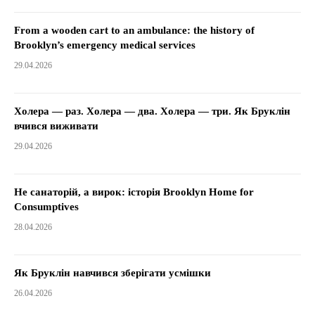
From a wooden cart to an ambulance: the history of
Brooklyn’s emergency medical services
29.04.2026
Холера — раз. Холера — два. Холера — три. Як Бруклін
вчився виживати
29.04.2026
Не санаторій, а вирок: історія Brooklyn Home for
Consumptives
28.04.2026
Як Бруклін навчився зберігати усмішки
26.04.2026