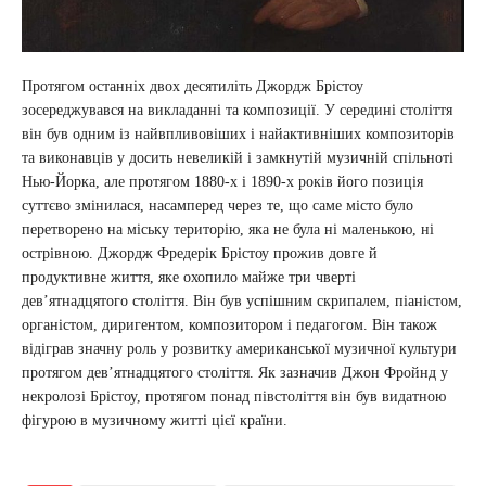
Протягом останніх двох десятиліть Джордж Брістоу
зосереджувався на викладанні та композиції. У середині століття
він був одним із найвпливовіших і найактивніших композиторів
та виконавців у досить невеликій і замкнутій музичній спільноті
Нью-Йорка, але протягом 1880-х і 1890-х років його позиція
суттєво змінилася, насамперед через те, що саме місто було
перетворено на міську територію, яка не була ні маленькою, ні
острівною. Джордж Фредерік Брістоу прожив довге й
продуктивне життя, яке охопило майже три чверті
дев’ятнадцятого століття. Він був успішним скрипалем, піаністом,
органістом, диригентом, композитором і педагогом. Він також
відіграв значну роль у розвитку американської музичної культури
протягом дев’ятнадцятого століття. Як зазначив Джон Фройнд у
некролозі Брістоу, протягом понад півстоліття він був видатною
фігурою в музичному житті цієї країни.