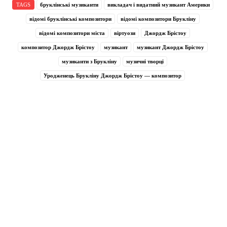
TAGS
бруклінські музиканти
викладач і видатний музикант Америки
відомі бруклінські композитори
відомі композитори Брукліну
відомі композитори міста
віртуози
Джордж Брістоу
композитор Джордж Брістоу
музикант
музикант Джордж Брістоу
музиканти з Брукліну
музичні творці
Уродженець Брукліну Джордж Брістоу — композитор