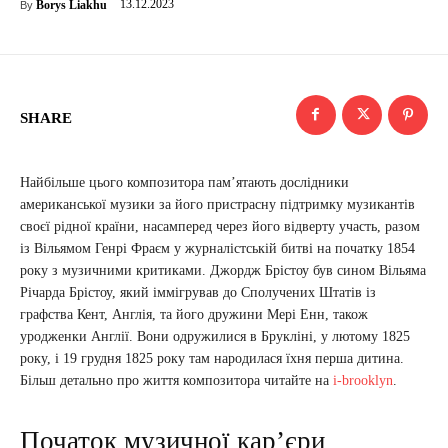
13.12.2023
Borys Liakhu
By
SHARE
Найбільше цього композитора пам’ятають дослідники
американської музики за його пристрасну підтримку музикантів
своєї рідної країни, насамперед через його відверту участь, разом
із Вільямом Генрі Фраєм у журналістській битві на початку 1854
року з музичними критиками. Джордж Брістоу був сином Вільяма
Річарда Брістоу, який іммігрував до Сполучених Штатів із
графства Кент, Англія, та його дружини Мері Енн, також
уродженки Англії. Вони одружилися в Брукліні, у лютому 1825
року, і 19 грудня 1825 року там народилася їхня перша дитина.
Більш детально про життя композитора читайте на
i-brooklyn
.
Початок музичної кар’єри