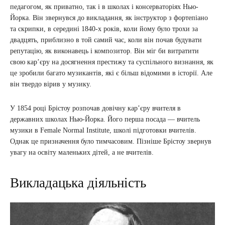
педагогом, як приватно, так і в школах і консерваторіях Нью-
Йорка. Він звернувся до викладання, як інструктор з фортепіано
та скрипки, в середині 1840-х років, коли йому було трохи за
двадцять, приблизно в той самий час, коли він почав будувати
репутацію, як виконавець і композитор. Він міг би витратити
свою кар’єру на досягнення престижу та суспільного визнання, як
це зробили багато музикантів, які є більш відомими в історії. Але
він твердо вірив у музику.
У 1854 році Брістоу розпочав довічну кар’єру вчителя в
державних школах Нью-Йорка. Його перша посада — вчитель
музики в Female Normal Institute, школі підготовки вчителів.
Однак це призначення було тимчасовим. Пізніше Брістоу звернув
увагу на освіту маленьких дітей, а не вчителів.
Викладацька діяльність