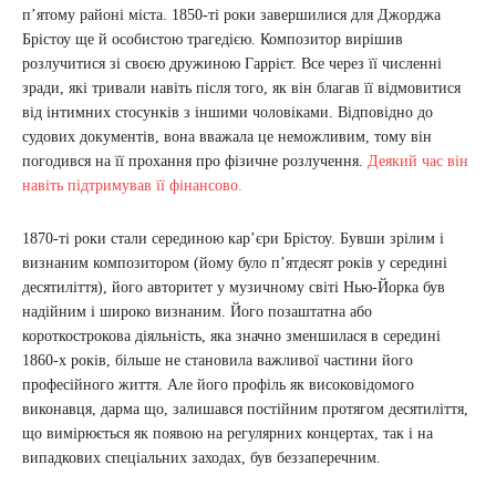
п’ятому районі міста. 1850-ті роки завершилися для Джорджа
Брістоу ще й особистою трагедією. Композитор вирішив
розлучитися зі своєю дружиною Гаррієт. Все через її численні
зради, які тривали навіть після того, як він благав її відмовитися
від інтимних стосунків з іншими чоловіками. Відповідно до
судових документів, вона вважала це неможливим, тому він
погодився на її прохання про фізичне розлучення.
Деякий час він
навіть підтримував її фінансово.
1870-ті роки стали серединою кар’єри Брістоу. Бувши зрілим і
визнаним композитором (йому було п’ятдесят років у середині
десятиліття), його авторитет у музичному світі Нью-Йорка був
надійним і широко визнаним. Його позаштатна або
короткострокова діяльність, яка значно зменшилася в середині
1860-х років, більше не становила важливої ​​частини його
професійного життя. Але його профіль як високовідомого
виконавця, дарма що, залишався постійним протягом десятиліття,
що вимірюється як появою на регулярних концертах, так і на
випадкових спеціальних заходах, був беззаперечним.