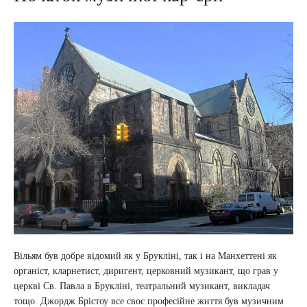
Вільям був добре відомий як у Брукліні, так і на Манхеттені як
органіст, кларнетист, диригент, церковний музикант, що грав у
церкві Св. Павла в Брукліні, театральний музикант, викладач
тощо. Джордж Брістоу все своє професійне життя був музичним