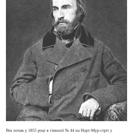
Він почав у 1855 році в гімназії № 44 на Норт-Мур-стріт у