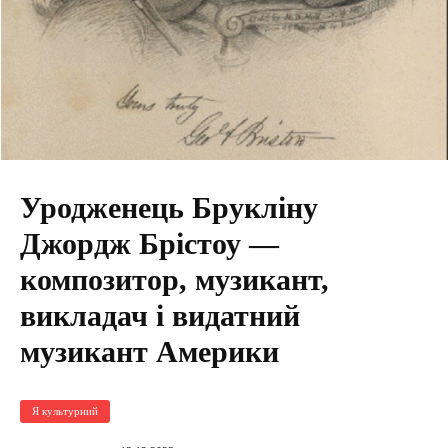
Уродженець Брукліну
Джордж Брістоу —
композитор, музикант,
викладач і видатний
музикант Америки
Я культурний