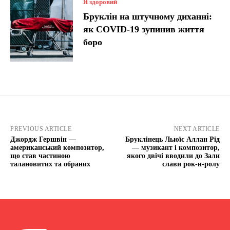
Я здоровий
Бруклін на штучному диханні:
як COVID-19 зупинив життя
боро
PREVIOUS ARTICLE
NEXT ARTICLE
Джордж Гершвін —
Бруклінець Льюїс Аллан Рід
американський композитор,
— музикант і композитор,
що став частиною
якого двічі вводили до Зали
талановитих та обраних
слави рок-н-ролу