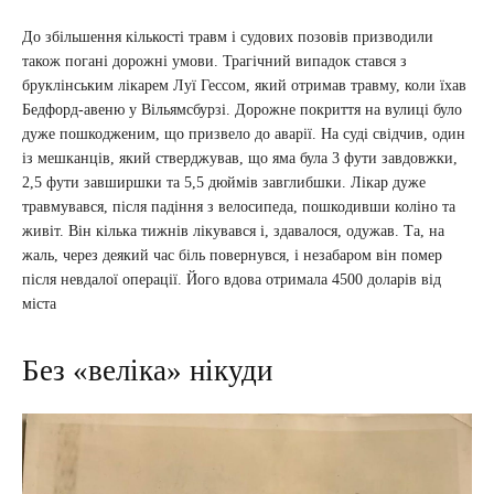
До збільшення кількості травм і судових позовів призводили
також погані дорожні умови. Трагічний випадок стався з
бруклінським лікарем Луї Гессом, який отримав травму, коли їхав
Бедфорд-авеню у Вільямсбурзі. Дорожне покриття на вулиці було
дуже пошкодженим, що призвело до аварії. На суді свідчив, один
із мешканців, який стверджував, що яма була 3 фути завдовжки,
2,5 фути завширшки та 5,5 дюймів завглибшки. Лікар дуже
травмувався, після падіння з велосипеда, пошкодивши коліно та
живіт. Він кілька тижнів лікувався і, здавалося, одужав. Та, на
жаль, через деякий час біль повернувся, і незабаром він помер
після невдалої операції. Його вдова отримала 4500 доларів від
міста
Без «веліка» нікуди