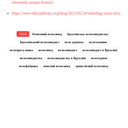
extremely-unique-history/
https://www.bklynlibrary.org/blog/2021/05/24/wheeling-years-slice
TAGS
безпечний велосипед
бруклінська велосипедистка
бруклінський велосипедист
вело доріжка
веломашина
велопрогулянка
велосипед
велосипедист
велосипедист в Брукліні
велосипедистка
велосипедистка в Брукліні
велотуризм
велофабрика
жіночий велосипед
триколісний велосипед