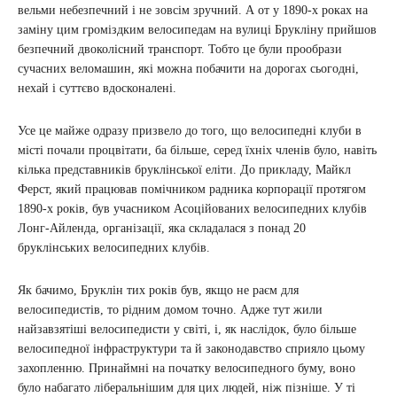
вельми небезпечний і не зовсім зручний. А от у 1890-х роках на
заміну цим громіздким велосипедам на вулиці Брукліну прийшов
безпечний двоколісний транспорт. Тобто це були прообрази
сучасних веломашин, які можна побачити на дорогах сьогодні,
нехай і суттєво вдосконалені.
Усе це майже одразу призвело до того, що велосипедні клуби в
місті почали процвітати, ба більше, серед їхніх членів було, навіть
кілька представників бруклінської еліти. До прикладу, Майкл
Ферст, який працював помічником радника корпорації протягом
1890-х років, був учасником Асоційованих велосипедних клубів
Лонг-Айленда, організації, яка складалася з понад 20
бруклінських велосипедних клубів.
Як бачимо, Бруклін тих років був, якщо не раєм для
велосипедистів, то рідним домом точно. Адже тут жили
найзавзятіші велосипедисти у світі, і, як наслідок, було більше
велосипедної інфраструктури та й законодавство сприяло цьому
захопленню. Принаймні на початку велосипедного буму, воно
було набагато ліберальнішим для цих людей, ніж пізніше. У ті