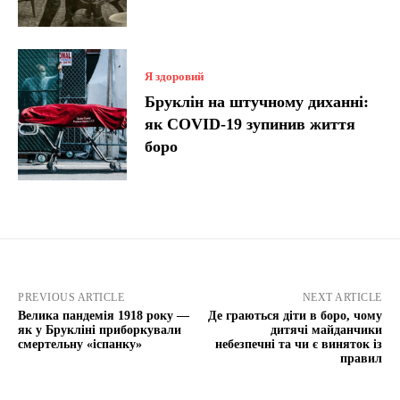
Я здоровий
Бруклін на штучному диханні:
як COVID-19 зупинив життя
боро
PREVIOUS ARTICLE
NEXT ARTICLE
Велика пандемія 1918 року —
Де граються діти в боро, чому
як у Брукліні приборкували
дитячі майданчики
смертельну «іспанку»
небезпечні та чи є виняток із
правил