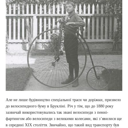
Але не лише будівництво спеціальної траси чи доріжки, призвело
до велосипедного буму в Брукліні. Річ у тім, що до 1880 року
зазвичай використовувались так звані велосипеди з пенні-
фартингом або велосипеди з великими колесами, які з’явилися ще
в середині ХІХ століття. Звичайно, що такий вид транспорту був