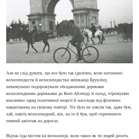
Але не слід думати, що все було так ідилічно, коли натхненні
велосипедисти й велосипедистки мешканці Брукліну,
невимушено подорожували обсадженими деревами
велосипедними доріжками до Коні-Айленду й назад, отримуючи
виключно заряд позитивної енергії й насолоди від фізичних
навантажень на свіжому повітрі. Усе було не зовсім так, адже бум,
хай, навіть велосипедний, він, на то й бум, щоб спричинити
певний ажіотаж на дорогах.
Відтак їзда містом на велосипеді, коли таких як ти людей досить