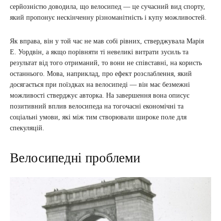
серйозністю доводила, що велосипед — це сучасний вид спорту,
який пропонує нескінченну різноманітність і купу можливостей.
Як вправа, він у той час не мав собі рівних, стверджувала Марія
Е. Уордвін, а якщо порівняти ті невеликі витрати зусиль та
результат від того отриманий, то вони не співставні, на користь
останнього. Мова, наприклад, про ефект розслаблення, який
досягається при поїздках на велосипеді — він має безмежні
можливості стверджує авторка. На завершення вона описує
позитивний вплив велосипеда на тогочасні економічні та
соціальні умови, які між тим створювали широке поле для
спекуляцій.
Велосипедні проблеми