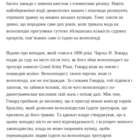
багато завжди є певним квестом з елементами ризику. Навіть
найобережніші водії двоколісних машин і пішоходи ризикують
отримати травму на жвавих міських вулицях. Тому зовсім не
дивно, що впродовж саме цих років, коли тривала мода на
велосипедні прогулянки суттєво збільшилась кількість судових
процесів, пов’язаних саме із їздою на велосипеді.
Відомо про випадок, який стався в 1896 році. Чарльз Н. Ховард
подав до суду на місто після того, як його збив велосипедист на
тротуарі навколо Grand Army Plaza. Говард впав на землю і
пошкодив коліно. Велосипедист, своєю чергою, впав із
велосипеда, але не постраждав. За словами Говарда, той підвівся і
запитав, чи забився чоловік, після чого велосипедист по-
джентльменськи висловив свій жаль і поїхав далі. Між тим,
Говард прийшов до висновку, що в пригоді винен комісар парків
Брукліну, який дозволив велосипедистам їздити тротуаром, що
призвело до його травми. Та адвокат влади стверджував, що в
цьому випадку місто не несе відповідальності, і всупереч чинного
законодавства, влада не може охороняти вулиці, щоби
перешкоджати людям їздити на велосипедах тротуаром.