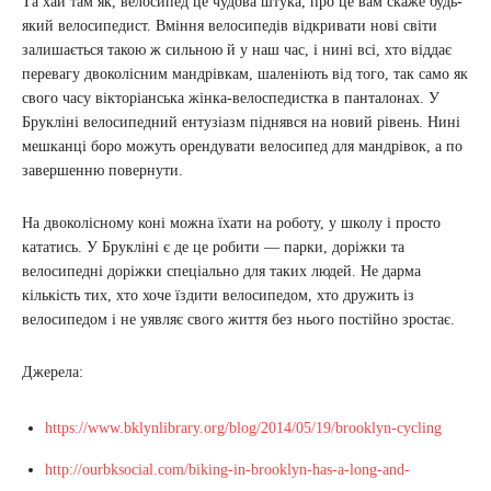
Та хай там як, велосипед це чудова штука, про це вам скаже будь-
який велосипедист. Вміння велосипедів відкривати нові світи
залишається такою ж сильною й у наш час, і нині всі, хто віддає
перевагу двоколісним мандрівкам, шаленіють від того, так само як
свого часу вікторіанська жінка-велоспедистка в панталонах. У
Брукліні велосипедний ентузіазм піднявся на новий рівень. Нині
мешканці боро можуть орендувати велосипед для мандрівок, а по
завершенню повернути.
На двоколісному коні можна їхати на роботу, у школу і просто
кататись. У Брукліні є де це робити — парки, доріжки та
велосипедні доріжки спеціально для таких людей. Не дарма
кількість тих, хто хоче їздити велосипедом, хто дружить із
велосипедом і не уявляє свого життя без нього постійно зростає.
Джерела:
https://www.bklynlibrary.org/blog/2014/05/19/brooklyn-cycling
http://ourbksocial.com/biking-in-brooklyn-has-a-long-and-