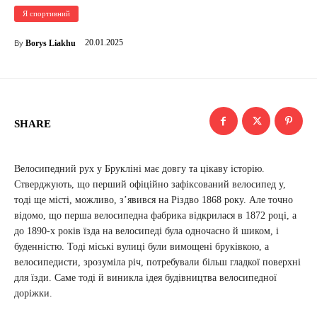
Я спортивний
20.01.2025
Borys Liakhu
By
SHARE
Велосипедний рух у Брукліні має довгу та цікаву історію.
Стверджують, що перший офіційно зафіксований велосипед у,
тоді ще місті, можливо, з’явився на Різдво 1868 року. Але точно
відомо, що перша велосипедна фабрика відкрилася в 1872 році, а
до 1890-х років їзда на велосипеді була одночасно й шиком, і
буденністю. Тоді міські вулиці були вимощені бруківкою, а
велосипедисти, зрозуміла річ, потребували більш гладкої поверхні
для їзди. Саме тоді й виникла ідея будівництва велосипедної
доріжки.