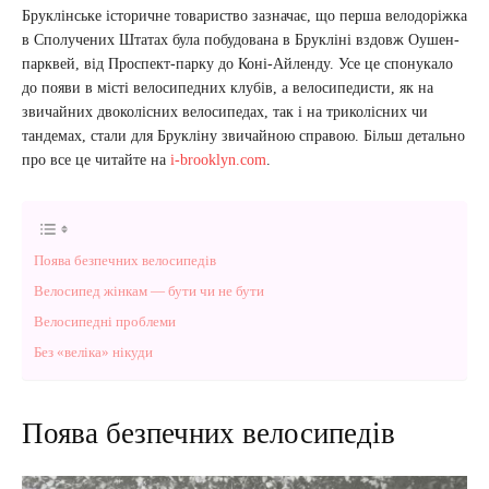
Бруклінське історичне товариство зазначає, що перша велодоріжка
в Сполучених Штатах була побудована в Брукліні вздовж Оушен-
парквей, від Проспект-парку до Коні-Айленду. Усе це спонукало
до появи в місті велосипедних клубів, а велосипедисти, як на
звичайних двоколісних велосипедах, так і на триколісних чи
тандемах, стали для Брукліну звичайною справою. Більш детально
про все це читайте на
i-brooklyn.com
.
Поява безпечних велосипедів
Велосипед жінкам — бути чи не бути
Велосипедні проблеми
Без «веліка» нікуди
Поява безпечних велосипедів