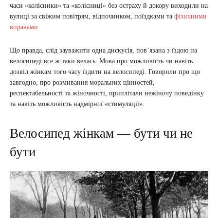
часи «колісники» та «колісниці» без остраху й докору виходили на
вулиці за свіжим повітрям, відпочинком, поїздками та
фізичними
вправами
.
Що правда, слід зауважити одна дискусія, пов’язана з їздою на
велосипеді все ж таки велась. Мова про можливість чи навіть
дозвіл жінкам того часу їздити на велосипеді. Говорили про що
завгодно, про розмивання моральних цінностей,
респектабельності та жіночності, приплітали нежіночу поведінку
та навіть можливість надмірної «стимуляції».
Велосипед жінкам — бути чи не
бути