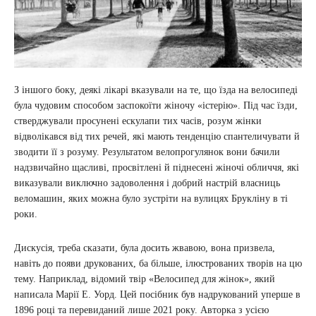
З іншого боку, деякі лікарі вказували на те, що їзда на велосипеді
була чудовим способом заспокоїти жіночу «істерію». Під час їзди,
стверджували просунені ескулапи тих часів, розум жінки
відволікався від тих речей, які мають тенденцію спантеличувати й
зводити її з розуму. Результатом велопрогулянок вони бачили
надзвичайно щасливі, просвітлені й піднесені жіночі обличчя, які
виказували виключно задоволення і добрий настрій власниць
веломашин, яких можна було зустріти на вулицях Брукліну в ті
роки.
Дискусія, треба сказати, була досить жвавою, вона призвела,
навіть до появи друкованих, ба більше, ілюстрованих творів на цю
тему. Наприклад, відомий твір «Велосипед для жінок», який
написала Марії Е. Уорд. Цей посібник був надрукований уперше в
1896 році та перевиданий лише 2021 року. Авторка з усією