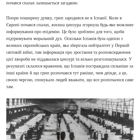
почався спалах залишається загадкою.
Попри поширену думку, грип зародився не в Іспанії. Коли в
Європі почався спалах, воєнна цензура згорнула будь-яке можливе
інформування про епідемію. Це було зроблено для того, щоби
підтримувати моральний дух. Оскільки Іспанія була однією з
великих європейських країн, яка зберігала нейтралітет у Першій
світовій війні, там інформація про зростання та розповсюдження
цієї хвороби не піддавалася цензурі та вільно розголошувалася. У
результаті склалося враження, що Іспанія постраждала сильніше за
інші країни й що грип розпочався тут раніше, чим деінде, а це,
своєю чергою, спонукало людей вважати, що все розпочалося саме
там.