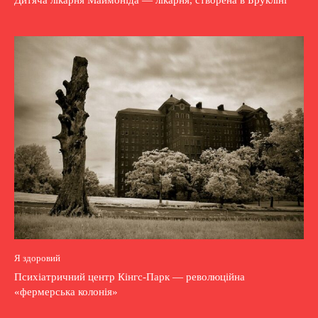
Дитяча лікарня Маймоніда — лікарня, створена в Брукліні
Я здоровий
Психіатричний центр Кінгс-Парк — революційна
«фермерська колонія»