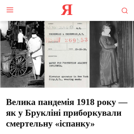
Я
Велика пандемія 1918 року —
як у Брукліні приборкували
смертельну «іспанку»