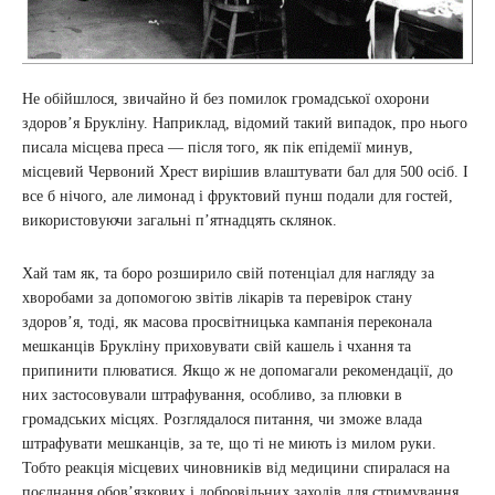
Не обійшлося, звичайно й без помилок громадської охорони
здоров’я Брукліну. Наприклад, відомий такий випадок, про нього
писала місцева преса — після того, як пік епідемії минув,
місцевий Червоний Хрест вирішив влаштувати бал для 500 осіб. І
все б нічого, але лимонад і фруктовий пунш подали для гостей,
використовуючи загальні п’ятнадцять склянок.
Хай там як, та боро розширило свій потенціал для нагляду за
хворобами за допомогою звітів лікарів та перевірок стану
здоров’я, тоді, як масова просвітницька кампанія переконала
мешканців Брукліну приховувати свій кашель і чхання та
припинити плюватися. Якщо ж не допомагали рекомендації, до
них застосовували штрафування, особливо, за плювки в
громадських місцях. Розглядалося питання, чи зможе влада
штрафувати мешканців, за те, що ті не миють із милом руки.
Тобто реакція місцевих чиновників від медицини спиралася на
поєднання обов’язкових і добровільних заходів для стримування