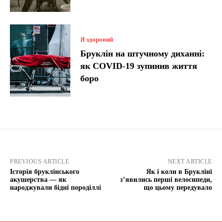
Я здоровий
Бруклін на штучному диханні:
як COVID-19 зупинив життя
боро
PREVIOUS ARTICLE
NEXT ARTICLE
Історія бруклінського
Як і коли в Брукліні
акушерства — як
з’явились перші велосипеди,
народжували бідні породіллі
що цьому передувало