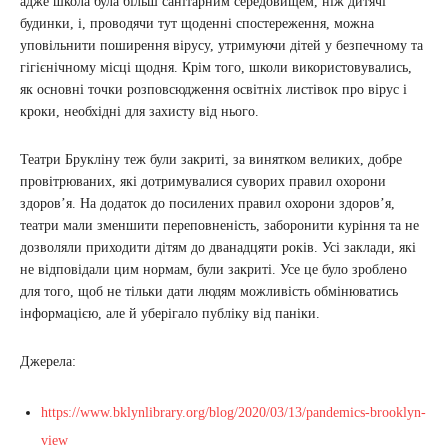
адже школа була більш санітарним середовищем, ніж дитячі
будинки, і, проводячи тут щоденні спостереження, можна
уповільнити поширення вірусу, утримуючи дітей у безпечному та
гігієнічному місці щодня. Крім того, школи використовувались,
як основні точки розповсюдження освітніх листівок про вірус і
кроки, необхідні для захисту від нього.
Театри Брукліну теж були закриті, за винятком великих, добре
провітрюваних, які дотримувалися суворих правил охорони
здоров’я. На додаток до посилених правил охорони здоров’я,
театри мали зменшити переповненість, заборонити куріння та не
дозволяли приходити дітям до дванадцяти років. Усі заклади, які
не відповідали цим нормам, були закриті. Усе це було зроблено
для того, щоб не тільки дати людям можливість обмінюватись
інформацією, але й уберігало публіку від паніки.
Джерела:
https://www.bklynlibrary.org/blog/2020/03/13/pandemics-brooklyn-
view