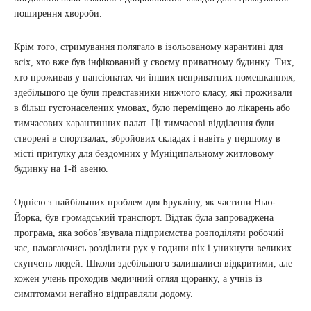
поширення хвороби.
Крім того, стримування полягало в ізольованому карантині для
всіх, хто вже був інфікований у своєму приватному будинку. Тих,
хто проживав у пансіонатах чи інших неприватних помешканнях,
здебільшого це були представники нижчого класу, які проживали
в більш густонаселених умовах, було переміщено до лікарень або
тимчасових карантинних палат. Ці тимчасові відділення були
створені в спортзалах, збройових складах і навіть у першому в
місті притулку для бездомних у Муніципальному житловому
будинку на 1-й авеню.
Однією з найбільших проблем для Брукліну, як частини Нью-
Йорка, був громадський транспорт. Відтак була запроваджена
програма, яка зобов’язувала підприємства розподіляти робочий
час, намагаючись розділити рух у години пік і уникнути великих
скупчень людей. Школи здебільшого залишалися відкритими, але
кожен учень проходив медичний огляд щоранку, а учнів із
симптомами негайно відправляли додому.