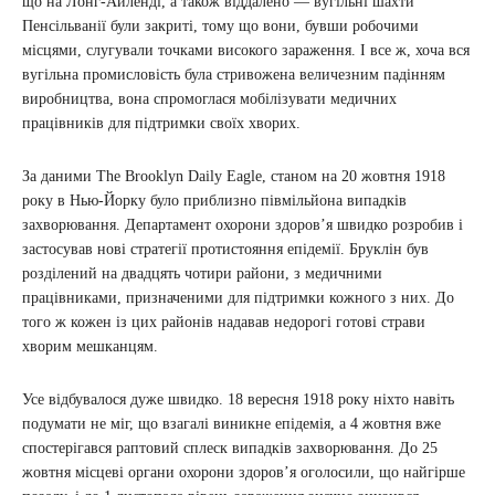
що на Лонг-Айленді, а також віддалено — вугільні шахти
Пенсільванії були закриті, тому що вони, бувши робочими
місцями, слугували точками високого зараження. І все ж, хоча вся
вугільна промисловість була стривожена величезним падінням
виробництва, вона спромоглася мобілізувати медичних
працівників для підтримки своїх хворих.
За даними The Brooklyn Daily Eagle, станом на 20 жовтня 1918
року в Нью-Йорку було приблизно півмільйона випадків
захворювання. Департамент охорони здоров’я швидко розробив і
застосував нові стратегії протистояння епідемії. Бруклін був
розділений на двадцять чотири райони, з медичними
працівниками, призначеними для підтримки кожного з них. До
того ж кожен із цих районів надавав недорогі готові страви
хворим мешканцям.
Усе відбувалося дуже швидко. 18 вересня 1918 року ніхто навіть
подумати не міг, що взагалі виникне епідемія, а 4 жовтня вже
спостерігався раптовий сплеск випадків захворювання. До 25
жовтня місцеві органи охорони здоров’я оголосили, що найгірше