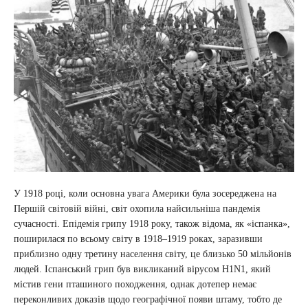
У 1918 році, коли основна увага Америки була зосереджена на
Першій світовій війні, світ охопила найсильніша пандемія
сучасності. Епідемія грипу 1918 року, також відома, як «іспанка»,
поширилася по всьому світу в 1918–1919 роках, заразивши
приблизно одну третину населення світу, це близько 50 мільйонів
людей. Іспанський грип був викликаний вірусом H1N1, який
містив гени пташиного походження, однак дотепер немає
переконливих доказів щодо географічної появи штаму, тобто де