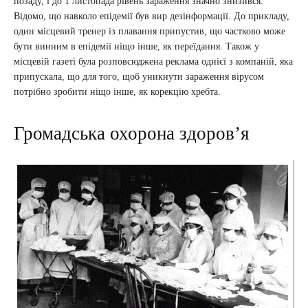
позаду, і до 1 листопада рівень зараження значно знизився.
Відомо, що навколо епідемії був вир дезінформації. До прикладу,
один місцевий тренер із плавання припустив, що частково може
бути винним в епідемії ніщо інше, як переїдання. Також у
місцевій газеті була розповсюджена реклама однієї з компаній, яка
припускала, що для того, щоб уникнути зараження вірусом
потрібно зробити ніщо інше, як корекцію хребта.
Громадська охорона здоров’я