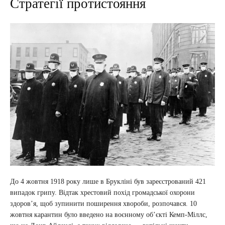
Стратегії протистояння
До 4 жовтня 1918 року лише в Брукліні був зареєстрований 421
випадок грипу. Відтак хрестовий похід громадської охорони
здоров’я, щоб зупинити поширення хвороби, розпочався. 10
жовтня карантин було введено на воєнному об’єкті Кемп-Міллс,