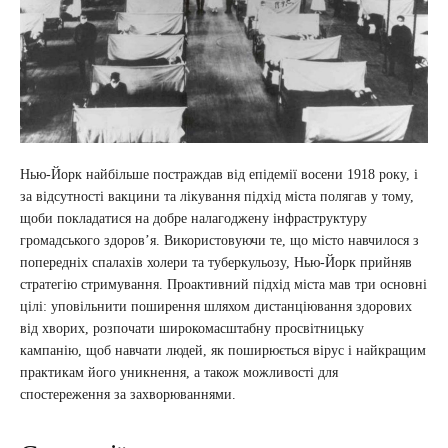
Нью-Йорк найбільше постраждав від епідемії восени 1918 року, і
за відсутності вакцини та лікування підхід міста полягав у тому,
щоби покладатися на добре налагоджену інфраструктуру
громадського здоров’я. Використовуючи те, що місто навчилося з
попередніх спалахів холери та туберкульозу, Нью-Йорк прийняв
стратегію стримування. Проактивний підхід міста мав три основні
цілі: уповільнити поширення шляхом дистанціювання здорових
від хворих, розпочати широкомасштабну просвітницьку
кампанію, щоб навчати людей, як поширюється вірус і найкращим
практикам його уникнення, а також можливості для
спостереження за захворюваннями.