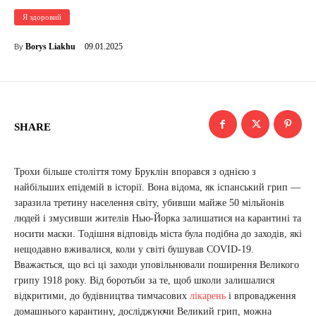
Я здоровий
09.01.2025
Borys Liakhu
By
SHARE
Трохи більше століття тому Бруклін впорався з однією з
найбільших епідемій в історії. Вона відома, як іспанський грип —
заразила третину населення світу, убивши майже 50 мільйонів
людей і змусивши жителів Нью-Йорка залишатися на карантині та
носити маски. Тодішня відповідь міста була подібна до заходів, які
нещодавно вживалися, коли у світі бушував COVID-19.
Вважається, що всі ці заходи уповільнювали поширення Великого
грипу 1918 року. Від боротьби за те, щоб школи залишалися
відкритими, до будівництва тимчасових
лікарень
і впровадження
домашнього карантину, досліджуючи Великий грип, можна