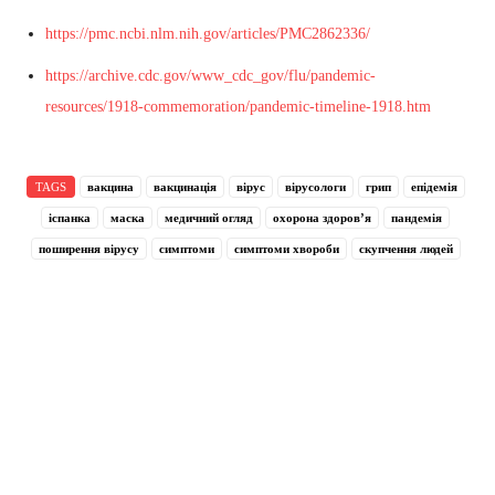
https://pmc.ncbi.nlm.nih.gov/articles/PMC2862336/
https://archive.cdc.gov/www_cdc_gov/flu/pandemic-
resources/1918-commemoration/pandemic-timeline-1918.htm
TAGS
вакцина
вакцинація
вірус
вірусологи
грип
епідемія
іспанка
маска
медичний огляд
охорона здоров’я
пандемія
поширення вірусу
симптоми
симптоми хвороби
скупчення людей