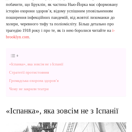
побачити, що Бруклін, як частина Нью-Йорка має сформовану
історію охорони здоров’я, відому успішним уповільненням
поширення інфекційних пандемій​,​ від жовтої лихоманки до
холери​,​ черевного тифу​ та поліомієліту​.​ Більш детально про
трагедію 1918 року і про те, як із нею боролися читайте на
i-
brooklyn.com
.
«Іспанка», яка зовсім не з Іспанії
Стратегії протистояння
Громадська охорона здоров’я
Чому не закрили театри
«Іспанка», яка зовсім не з Іспанії